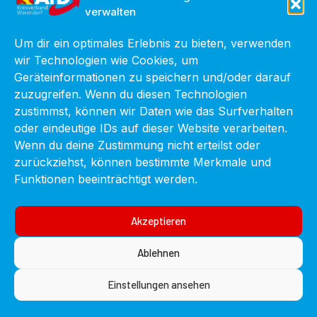
verwalten
Um dir ein optimales Erlebnis zu bieten, verwenden
wir Technologien wie Cookies, um
Geräteinformationen zu speichern und/oder darauf
zuzugreifen. Wenn du diesen Technologien
zustimmst, können wir Daten wie das Surfverhalten
oder eindeutige IDs auf dieser Website verarbeiten.
Wenn du deine Zustimmung nicht erteilst oder
zurückziehst, können bestimmte Merkmale und
Funktionen beeinträchtigt werden.
Akzeptieren
Ablehnen
Einstellungen ansehen
Cookie-Richtlinie
Datenschutzerklärung
Impressum