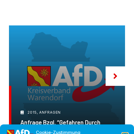
2015
,
ANFRAGEN
Anfrage Bzgl. “Gefahren Durch
Windenergieanlagen (WEA)”
Cookie-Zustimmung