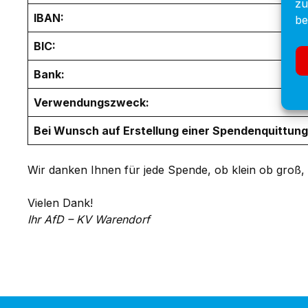
zu
IBAN:
be
BIC:
Bank:
Verwendungszweck:
Bei Wunsch auf Erstellung einer Spendenquittung
Wir danken Ihnen für jede Spende, ob klein ob groß, 
Vielen Dank!
Ihr AfD – KV Warendorf