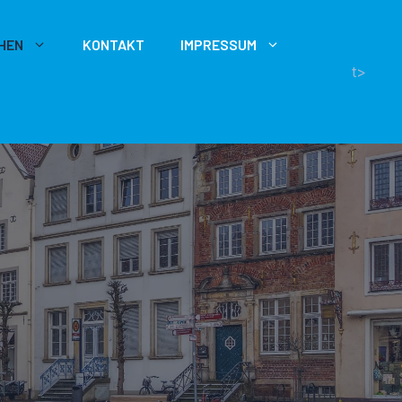
HEN
KONTAKT
IMPRESSUM
s das besondere Symbol, das die Gewinnchancen erhöht.
t>
 spielen, müssen Sie ein ehrliches Online-Casino wählen.
Spiele mit der Möglichkeit, Freispiele zu erhalten, wird Ihre
n.