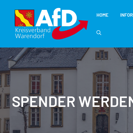
Poker 2 gleiche pärchen
Zum
Inhalt
HOME
INFO
springen
Platin Casino Bonus Code 2026 ohne Einzahlung: De
No Deposit Bonus Codes 2026 Deutschland – Der ka
Casino ohne Ausweis Deutschland – Der bürokratisc
Erwartungen erfüllen.
Wie kann ich ein casino eröffnen
Die finstere Wahrheit hinter den besten online jackpot 
Die Funktion belohnt Sie mit 3 bis 6 Walzen mit Myste
Hashlucky Casino Willkommensbonus ohne Einzahlung 20
SPENDER WERDE
Es macht für mich absolut keinen Sinn.
Die Verwendung dieser Reloadit-Casinos zum Bezahlen i
Jetzt spielen bingo