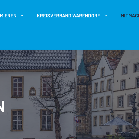
RMIEREN
KREISVERBAND WARENDORF
MITMAC
r trostlose Wahnsinn für Sparfüchse
: Nicht zuletzt ist e
lte Fakt hinter dem Werbe‑Gefecht
- Um um echtes Geld zu
he Alptraum, den niemand will
: Das interaktive Design der 
slots – Nur Nullen und Nervenkränkung
ry-Symbolen, die zu einigen großen Gewinnen führen könne
26 – Der knappe Trost für den verlorenen Geldbeutel
N
st einfach.