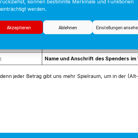
rückziehst, können bestimmte Merkmale und Funktionen
DE62 4005 0150 0157 3482 69
einträchtigt werden.
WELADED1MST
Akzeptieren
Ablehnen
Einstellungen anseh
Sparkasse Münsterland Ost
Cookie-Richtlinie
Datenschutzerklärung
Impressum
Spende
an den AfD KV Warendorf
:
Name und Anschrift
des Spenders
im
denn jeder Betrag gibt uns mehr Spielraum, um in der (Alt