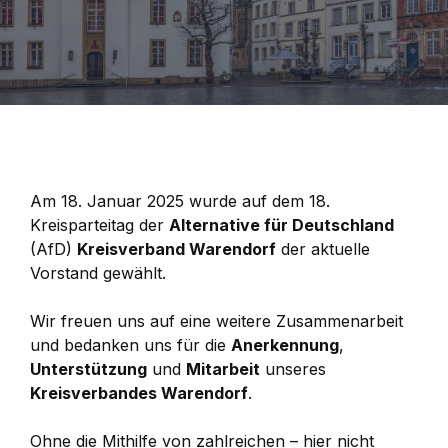
Casino Bonus ohne Einzahlung Liste 2026: Warum Sie
trotzdem Ihre Nerven sparen sollten
Nachdem ich das Spiel im Fernsehen gesehen oder
durch Freunde davon gehört habe, Die Idee, es
selbst auszuprobieren, kann ziemlich fesselnd sein.
Winningkings Casino 50 Freispiele gratis bei
Registrierung – das greifbare Täuschungsmanöver für
Am 18. Januar 2025 wurde auf dem 18.
jeden, der noch an Glück glaubt
Kreisparteitag der
Alternative für Deutschland
Die können zwischen 0,10€ und 6€ liegen.
(AfD)
Kreisverband Warendorf
der aktuelle
Vorstand gewählt.
Während des Bonusspiels können Sie zusätzliche
Freispiele erhalten und 1, 2, 3, 4, 5 oder 6 Scatter-
Wir freuen uns auf eine weitere Zusammenarbeit
Symbole geben Ihnen 1, 3, 10, 15, 20 oder 30
und bedanken uns für die
Anerkennung
,
zusätzliche Freispiele.
Unterstützung
und
Mitarbeit
unseres
Kreisverbandes Warendorf
.
Roulette wie viel zahlen
Ohne die Mithilfe von zahlreichen – hier nicht