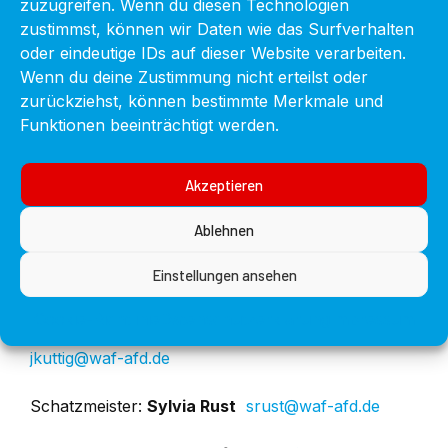
zuzugreifen. Wenn du diesen Technologien
zustimmst, können wir Daten wie das Surfverhalten
oder eindeutige IDs auf dieser Website verarbeiten.
Wenn du deine Zustimmung nicht erteilst oder
zurückziehst, können bestimmte Merkmale und
Funktionen beeinträchtigt werden.
Akzeptieren
Sprecher:
Dr. Christian Blex
Mitglied des Landtags
NRW
cblex@waf-afd.de
Ablehnen
Stellvertretender Sprecher:
Dennis Dinter
Einstellungen ansehen
ddinter@waf-afd.de
Cookie-Richtlinie
Datenschutzerklärung
Impressum
Stellvertretender Sprecher
: Joachim Kuttig
jkuttig@waf-afd.de
Schatzmeister:
Sylvia Rust
srust@waf-afd.de