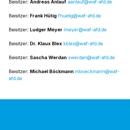
Beisitzer:
Andreas Anlauf
aanlauf@waf-afd.de
Beisitzer:
Frank Hütig
fhuetig@waf-afd.de
Beisitzer:
Ludger Meyer
lmeyer@waf-afd.de
Beisitzer:
Dr. Klaux Blex
kblex@waf-afd.de
Beisitzer:
Sascha Werdan
swerdan@waf-afd.de
Beisitzer:
Michael Böckmann
mboeckmann@waf-
afd.de