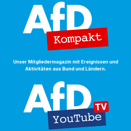
Unser Mitgliedermagazin mit Ereignissen und
Aktivitäten aus Bund und Ländern.