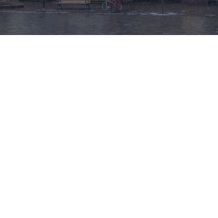
er 21-Jährige viel zugänglicher sind, selbst wenn