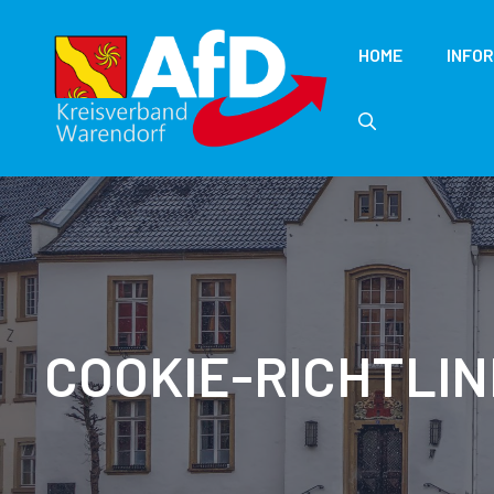
Online casino spiele ohne anmeldu
Zum
Inhalt
HOME
INFO
springen
Online Casino Umsatzbedingungen: Warum sie kein Fr
zwischen den Spielern aufgeteilt.
Kostenlose Slotspiele: Der bittere Preis der leeren 
Casino ohne 5 Sekunden Deutschland – Warum das g
behauptet eine Chance von 1 zu 80 Spielen, ein Feat
Casino jobs Deutschland
Online Casino Einzahlen Ohne TAN – Der nutzlose Weg 
Wenn Sie es für Sportwetten verwenden, gibt es eine 6
ihren jeweiligen Bereichen ziemlich steil.
COOKIE-RICHTLINI
Online Casino Spiele mit der besten Auszahlung – ein nü
Wir wissen, dass Sie auch mehr als einen Preis in ein
Als Ergebnis können Sie zwischen 3 und 6 Scatter-Sym