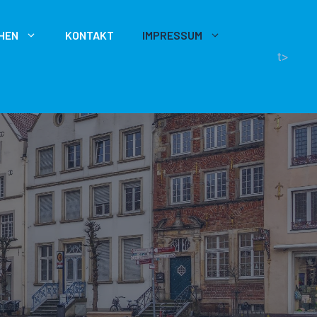
HEN
KONTAKT
IMPRESSUM
urs sind
: Geteilte Preise werden zu gleichen Teilen
t>
lativ niedrigen 94,4% und der Hersteller Ainsworth
den, gibt es eine 35-fache Wettanforderung - beide in
nnten.