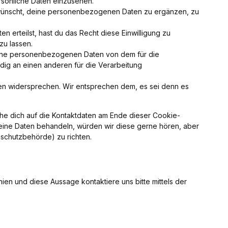
rsönliche Daten einzusehen.
 wünscht, deine personenbezogenen Daten zu ergänzen, zu
n erteilst, hast du das Recht diese Einwilligung zu
u lassen.
deine personenbezogenen Daten von dem für die
ndig an einen anderen für die Verarbeitung
en widersprechen. Wir entsprechen dem, es sei denn es
ehe dich auf die Kontaktdaten am Ende dieser Cookie-
eine Daten behandeln, würden wir diese gerne hören, aber
nschutzbehörde) zu richten.
en und diese Aussage kontaktiere uns bitte mittels der