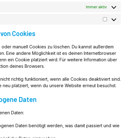
Immer aktiv
Marketing
 von Cookies
 oder manuell Cookies zu löschen. Du kannst außerdem
len. Eine andere Möglichkeit ist es deinen Internetbrowser
enn ein Cookie platziert wird. Für weitere Information über
tion deines Browsers.
cht richtig funktioniert, wenn alle Cookies deaktiviert sind.
 neu platziert, wenn du unsere Website erneut besuchst.
zogene Daten
enen Daten:
genen Daten benötigt werden, was damit passiert und wie