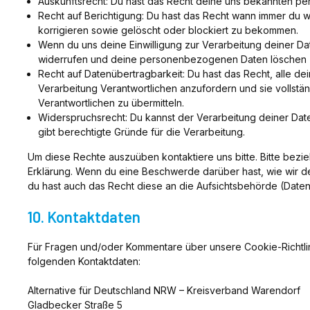
Auskunftsrecht: Du hast das Recht deine uns bekannten pe
Recht auf Berichtigung: Du hast das Recht wann immer du
korrigieren sowie gelöscht oder blockiert zu bekommen.
Wenn du uns deine Einwilligung zur Verarbeitung deiner Date
widerrufen und deine personenbezogenen Daten löschen z
Recht auf Datenübertragbarkeit: Du hast das Recht, alle 
Verarbeitung Verantwortlichen anzufordern und sie vollstä
Verantwortlichen zu übermitteln.
Widerspruchsrecht: Du kannst der Verarbeitung deiner Dat
gibt berechtigte Gründe für die Verarbeitung.
Um diese Rechte auszuüben kontaktiere uns bitte. Bitte bezi
Erklärung. Wenn du eine Beschwerde darüber hast, wie wir d
du hast auch das Recht diese an die Aufsichtsbehörde (Date
10. Kontaktdaten
Für Fragen und/oder Kommentare über unsere Cookie-Richtlini
folgenden Kontaktdaten:
Alternative für Deutschland NRW – Kreisverband Warendorf
Gladbecker Straße 5