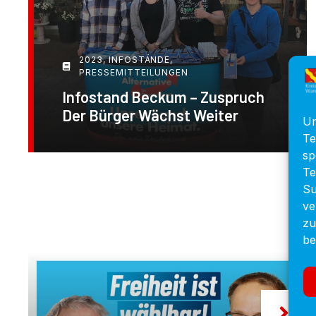
2023
,
INFOSTÄNDE
,
PRESSEMITTEILUNGEN
Infostand Beckum – Zuspruch
Der Bürger Wächst Weiter
Um
Te
sp
Te
Su
ve
zu
be