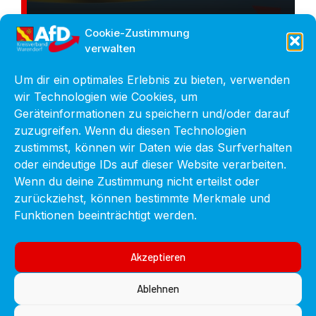
Cookie-Zustimmung
verwalten
Um dir ein optimales Erlebnis zu bieten, verwenden
wir Technologien wie Cookies, um
Geräteinformationen zu speichern und/oder darauf
zuzugreifen. Wenn du diesen Technologien
zustimmst, können wir Daten wie das Surfverhalten
oder eindeutige IDs auf dieser Website verarbeiten.
Wenn du deine Zustimmung nicht erteilst oder
zurückziehst, können bestimmte Merkmale und
Funktionen beeinträchtigt werden.
Akzeptieren
Ablehnen
2018
,
PRESSEMITTEILUNGEN