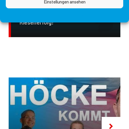
Einstellungen ansehen
Björn Höcke Erobert NRW-AfD –
Cookie-Richtlinie
Datenschutzerklärung
Impressum
Veranstaltung In Ahlen War Ein
Riesenerfolg!