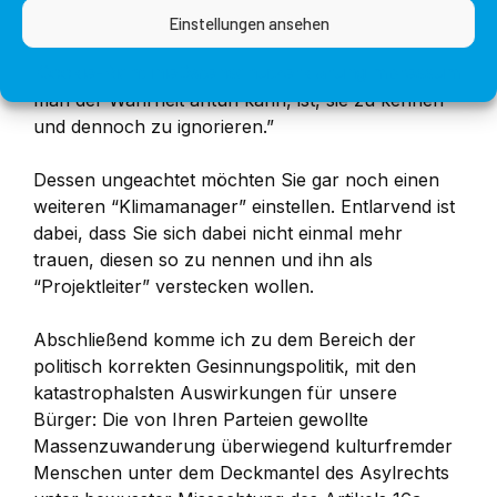
Ingenieursbüro bestätigt.
Einstellungen ansehen
Meine Damen und Herren, von Jacque Bossuet
Cookie-Richtlinie
Datenschutzerklärung
Impressum
stammt das treffende Zitat: “Das Schlimmste, das
man der Wahrheit antun kann, ist, sie zu kennen
und dennoch zu ignorieren.”
Dessen ungeachtet möchten Sie gar noch einen
weiteren “Klimamanager” einstellen. Entlarvend ist
dabei, dass Sie sich dabei nicht einmal mehr
trauen, diesen so zu nennen und ihn als
“Projektleiter” verstecken wollen.
Abschließend komme ich zu dem Bereich der
politisch korrekten Gesinnungspolitik, mit den
katastrophalsten Auswirkungen für unsere
Bürger: Die von Ihren Parteien gewollte
Massenzuwanderung überwiegend kulturfremder
Menschen unter dem Deckmantel des Asylrechts