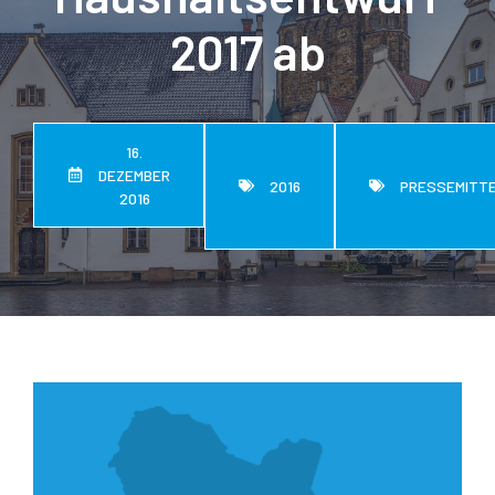
vielleicht Bonuscode, andere sagen vielleicht
Empfehlungscode.
2017 ab
Casino 300 willkommensbonus
Casino ohne Registrierung sofort spielen – Der Trott,
16.
den keiner mag
DEZEMBER
2016
PRESSEMITT
Auf diese Weise erhalten Sie mehr Möglichkeiten
2016
und Optionen, um eine gute Wette zu platzieren.
Europa Casino 150 Freispiele ohne Einzahlung – Der
trostlose Wahrheitsschlag
Wenn Sie den Dingen etwas mehr Spannung
verleihen möchten, Denken Sie daran, dass die
Spieler dort kostenlos um die Preise kämpfen
müssen, damit eine Gewinnspielseite legal ist.
EINIGE Spieler finden es vielleicht faszinierend, dass
Americas Cardroom ein ausgezeichnetes