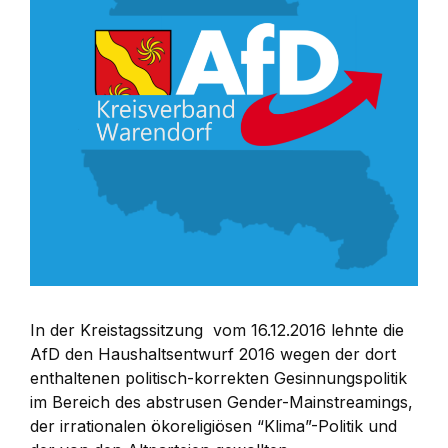
Treueprogramm hat.
Keno zahlen samstag
Casino mit 10 Euro Einzahlung und 50 Freispielen – Der
ultimative Geldfalle‑Test
Auf Rolle eins reicht dieser Kreditwert von 25 bis 100, auf
Rolle zwei von 25 bis 500, auf Rolle drei und vier von 25
bis 2,000 und auf Rolle fünf von 25 bis 10,000.
crocoslots casino bonus code 2026 ohne einzahlung – das
bittere Schnäppchen, das niemand will
Ein weiterer Vorteil ist, dass Sie die Spiele nach Hersteller
sortiert suchen können.
Rasante Auszahlungen: Warum ein casino mit auszahlung
In der Kreistagssitzung vom 16.12.2016 lehnte die
unter 1 stunde kein Mythos, sondern ein Muss ist
AfD den Haushaltsentwurf 2016 wegen der dort
enthaltenen politisch-korrekten Gesinnungspolitik
im Bereich des abstrusen Gender-Mainstreamings,
der irrationalen ökoreligiösen “Klima”-Politik und