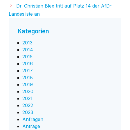
Dr. Christian Blex tritt auf Platz 14 der AfD-
Landesliste an
Kategorien
2013
2014
2015
2016
2017
2018
2019
2020
2021
2022
2023
Anfragen
Anträge