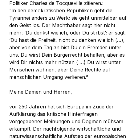
Politiker Charles de Tocqueville zitieren.:
“In den demokratischen Republiken geht die
Tyrannei anders zu Werk; sie geht unmittelbar auf
den Geist los. Der Machthaber sagt hier nicht
mehr: ‘Du denkst wie ich, oder Du stirbst’; er sagt:
‘Du hast die Freiheit, nicht zu denken wie ich (…),
aber von dem Tag an bist Du ein Fremder unter
uns. Du wirst Dein Bürgerrecht behalten, aber es
wird Dir nichts mehr nützen ( …) Du wirst unter
Menschen wohnen, aber Deine Rechte auf
menschlichen Umgang verlieren.”
Meine Damen und Herren,
vor 250 Jahren hat sich Europa im Zuge der
Aufklärung das kritische Hinterfragen
vorgegebener Meinungen und Dogmen mühsam
erkämpft. Der nachfolgende wirtschaftliche und
naturwissenschaftliche Aufstieg der europäischen