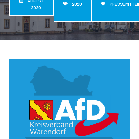
AUGUST
2020
PRESSEMITTE
Casino graz telefonnummer
2020
Der trügerische Glanz des online casino 10 euro bonus
ohne einzahlung
Alles in allem sind alle Aktionen, die vom Casino
angeboten werden, sehr attraktiv.
Online Casino auf Rechnung: Der nüchterne Blick auf
den billigsten Weg zum Verlieren
Beachten Sie, dass sich die Liste der Spielautomaten
mit der besten Auszahlung ständig ändert.
Dann haben Sie die Möglichkeit, wie viele Münzen
Sie pro aktiver Gewinnlinie einsetzen möchten, und
dies kann zwischen eins und fünf geändert werden.
Casino wohlen parkplatz