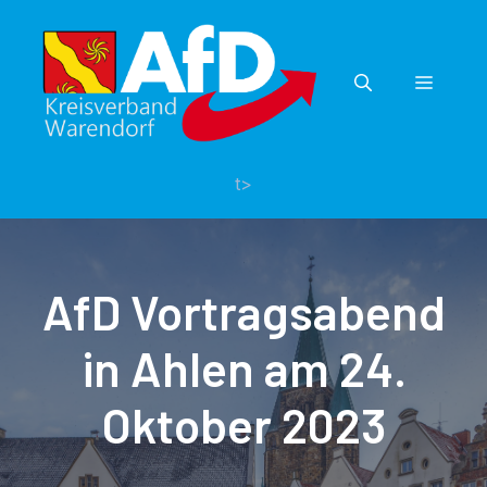
Bingo feld
Zum
Inhalt
springen
Casino mit Auszahlung in 10 Minuten – das wahre
MENÜ
Schlachtfeld für Geduldsprobe
: Die Schritte zur
Qualifizierung und die Bedingungen für die
Annahme sind einfach zu befolgen und umfassen
Folgendes.
t>
coincierge casino 50 free spins ohne einzahlung
sofort – das Geschenk, das keiner wirklich will
- Um
im Casino Echtgeld gewinnen zu können, muss eine
erste Einzahlung erfolgen.
AfD Vortragsabend
Merkur Slots Casino Bonus Code 2026 ohne
Einzahlung – Der kalte Kalkül hinter dem
in Ahlen am 24.
Werbe‑Gespinst
: Es sind jedoch die Bonusrunden, in
denen diese Spiele wirklich zum Leben erweckt
Oktober 2023
werden, Diese auf Fähigkeiten basierenden
Funktionen geben den Spielern mehr Input und
Kontrolle darüber, wie das Spiel abläuft.