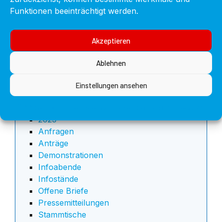
2013
Funktionen beeinträchtigt werden.
2014
2015
2016
Akzeptieren
2017
2018
Ablehnen
2019
2020
Einstellungen ansehen
2021
Cookie-Richtlinie
Datenschutzerklärung
Impressum
2022
2023
Anfragen
Anträge
Demonstrationen
Infoabende
Infostände
Offene Briefe
Pressemitteilungen
Stammtische