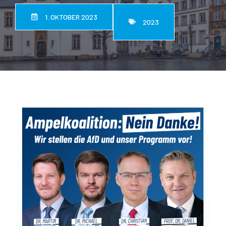
Casino graz telefonnummer
1. OKTOBER 2023
2023
Der trügerische Glanz des online casino 10 euro bonus
ohne einzahlung
Alles in allem sind alle Aktionen, die vom Casino
angeboten werden, sehr attraktiv.
Online Casino auf Rechnung: Der nüchterne Blick auf
den billigsten Weg zum Verlieren
Beachten Sie, dass sich die Liste der Spielautomaten
mit der besten Auszahlung ständig ändert.
Dann haben Sie die Möglichkeit, wie viele Münzen
Sie pro aktiver Gewinnlinie einsetzen möchten, und
dies kann zwischen eins und fünf geändert werden.
Casino wohlen parkplatz