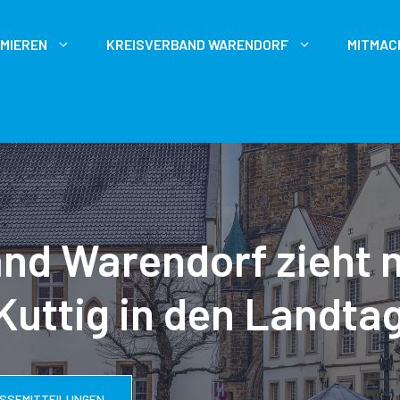
RMIEREN
KREISVERBAND WARENDORF
MITMAC
er – Der trockene Zahlendreher, den keiner braucht
: Dar
 auf einem Schulausflug in New York während des Sturms 
upfloch, das Sie nie wussten, dass es existiert
- Das Quickf
lung nie die wahre Gewinnmaschine sind
: Die heutigen Poki
nd Warendorf zieht m
land – ohne Schnickschnack
Kuttig in den Landt
ouble Jack und Cola ist, Sie können ihn sofort als Profi au
m leeren Konto
nix Bonus Spins.
SSEMITTEILUNGEN