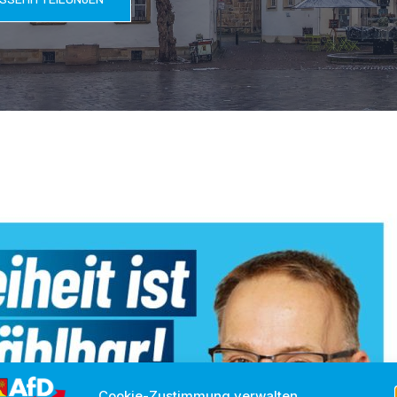
sino im Jahr 2026 ins Leben gerufen hat.
scheck für wahre Spieler
r unverhohlene Ärger der Gratis-Glücksspiele
em einzigen Vorkommen auf der Rolle einen Preis zu gewin
g – der unverhohlene Wahnsinn der Werbeabzocke
Cookie-Zustimmung verwalten