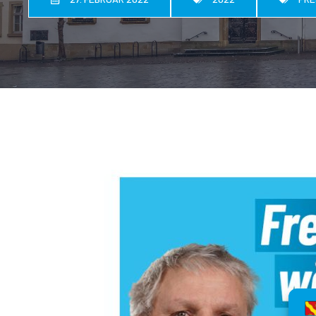
Simppeli ist ein beliebtes britisches Casino, das das Ca
Beste casino willkommensbonus
Casino ohne 5 Sekunden Freispiele: Der trostlose Realität
In Frankreich gibt es viele gute Pokerräume.
Wasino Casino 50 Free Spins Ohne Einzahlung Sofort – De
Der Online-Casino-Slot ermöglicht es Ihnen, auch bei ein
Cookie Casino Freispiele ohne Einzahlung bei Anmeldun