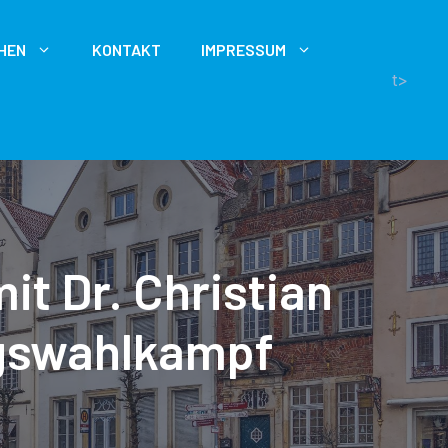
HEN
KONTAKT
IMPRESSUM
über hinaus hat Jack jedoch auch noch eine sehr
t>
in Lebensgefahr gerät und von Jack gerettet werden
ire Spiel glänzt mit guten Grafiken, die zu einem guten
es haben im Durchschnitt das Potenzial, eine Multiplikation
it Dr. Christian
agswahlkampf
sschließen.