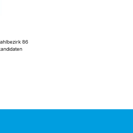
ahlbezirk 86
kandidaten