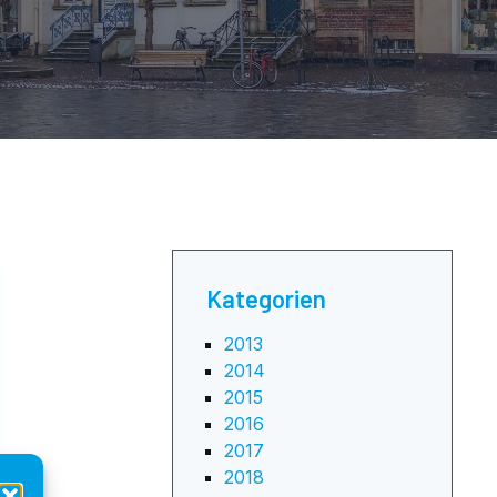
nen.
Kategorien
2013
2014
2015
2016
2017
2018