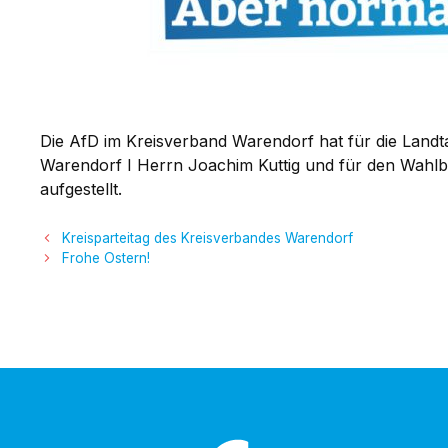
Die AfD im Kreisverband Warendorf hat für die Landt
Warendorf I Herrn Joachim Kuttig und für den Wahlbez
aufgestellt.
Kreisparteitag des Kreisverbandes Warendorf
Frohe Ostern!