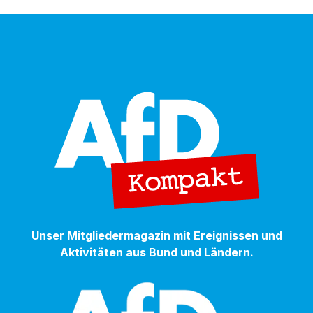
Unser Mitgliedermagazin mit Ereignissen und
Aktivitäten aus Bund und Ländern.