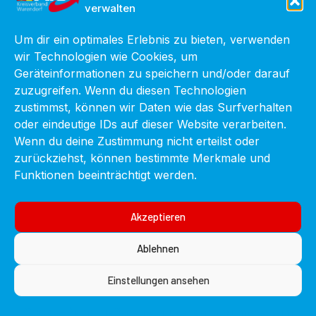
die Frage, wer das alles noch bezahlen kann,
verwalten
hörte man oft. Immer mehr Menschen haben
keine Lust, die ideologiegetriebene Politik der
Um dir ein optimales Erlebnis zu bieten, verwenden
Regierung zu unterstützen und kommen zu uns.
wir Technologien wie Cookies, um
Sie suchen eine Alternative und finden sie bei uns!
Geräteinformationen zu speichern und/oder darauf
zuzugreifen. Wenn du diesen Technologien
Die Bürger und gerade auch Familien haben sich
zustimmst, können wir Daten wie das Surfverhalten
von uns gut informiert gefühlt, sind zu langen
oder eindeutige IDs auf dieser Website verarbeiten.
Gesprächen stehen geblieben und haben gerne
Wenn du deine Zustimmung nicht erteilst oder
unsere kleinen Werbegeschenke mitgenommen.
zurückziehst, können bestimmte Merkmale und
Funktionen beeinträchtigt werden.
Wir setzen uns weiter für Sie ein!
Akzeptieren
Deutschland braucht die Kernenergie
Bester Wert aller Zeiten: AfD steigt auf 20 %
Ablehnen
Einstellungen ansehen
Kategorien
Cookie-Richtlinie
Datenschutzerklärung
Impressum