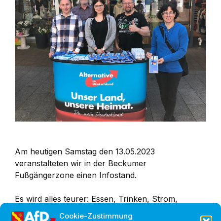
Online Casino Gewinnlimit – Der kalte Realitätscheck für
alle, die denken, das Spiel sei ein Freifahrtschein
Falls Sie jedoch gewinnen, setzen Sie anschließend 10€.
Rasante Gewinne ohne Wartezeit – das wahre Gesicht von
online casino ohne wartezeit mit bonus
Die App würde jedoch von mehr Zahlungsmöglichkeiten
profitieren.
Casino ohne Registrierung sofort spielen – Der Trott, den
keiner mag
Am heutigen Samstag den 13.05.2023
veranstalteten wir in der Beckumer
Fußgängerzone einen Infostand.
Es wird alles teurer: Essen, Trinken, Strom,
Heizung, Urlaub. Es drückt an jeder Ecke! Auch
Cookie-Zustimmung