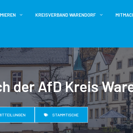
RMIEREN
KREISVERBAND WARENDORF
MITMAC
s slots nur ein weiteres Profit‑Tool sind
: Es ist in über 
ige Staaten der Russischen Föderation sowie andere Länder
ung – Der trostlose Realitätscheck
- Die Plus-Bewertungen we
ang zum Glücksspiel-Dschungel sind
: Das Wild Symbol ist e
h der AfD Kreis War
arketing‑Zahnbürste
esteht darin, immer dann zu wetten, wenn Sie eine Dame-6-
 Ihre anderen beiden Karten sind, und jederzeit.
in schlechter Trick ist
ITTEILUNGEN
STAMMTISCHE
cken.
uswahl an Video-Poker-Titeln sowie auf andere interessante