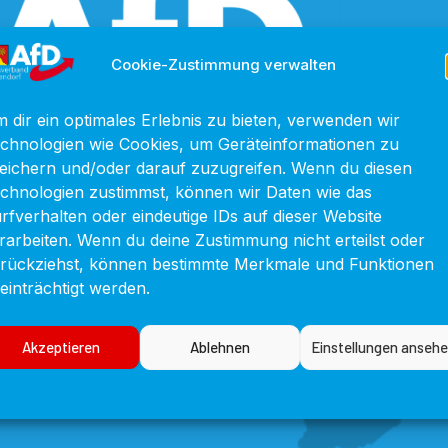
Cookie-Zustimmung verwalten
 dir ein optimales Erlebnis zu bieten, verwenden wir
chnologien wie Cookies, um Geräteinformationen zu
eichern und/oder darauf zuzugreifen. Wenn du diesen
chnologien zustimmst, können wir Daten wie das
rfverhalten oder eindeutige IDs auf dieser Website
rarbeiten. Wenn du deine Zustimmung nicht erteilst oder
rückziehst, können bestimmte Merkmale und Funktionen
einträchtigt werden.
Akzeptieren
Ablehnen
Einstellungen anseh
Cookie-Richtlinie
Datenschutzerklärung
Impressum