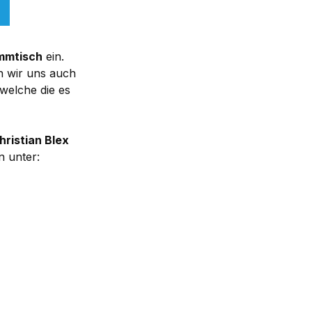
mmtisch
ein.
n wir uns auch
welche die es
hristian Blex
n unter: