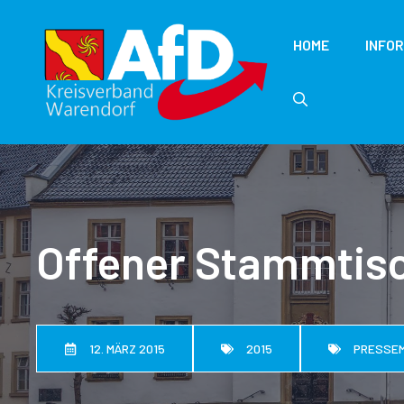
Casino reeperbahn poker
Zum
Inhalt
HOME
INFO
springen
Megaways-Overkill: Warum die besten online megaway
China, Panama, Brasilien, Serbien und viele ehemal
Videoslots Casino 50 Freispiele Gratis bei Registrier
angezeigt, damit Sie wissen, wo Sie stehen.
Warum casinos ohne lizenz ein riskanter Hintereing
Casino freiburg bahnhof
Offener Stammtisc
Casino mit 50 Freispielen Gratis: Der kalte Zahn der M
Die übliche Strategie für den Einsatz in einem Spiel b
Ihre höchste Karte ein Ass oder König ist, egal wie hoch
Online Slots Deutschland: Warum das ganze Getöse nur e
12. MÄRZ 2015
2015
PRESSEM
Unsere Bewertungen werden drei Hauptbereiche abde
Britische Spieler können auch auf eine beträchtliche A