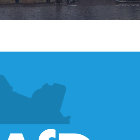
r trockene Blick auf das Werbegeschenk
attanooga, einer Stadt in Tennessee, die nur eine kurze Au
 – das irreführende Versprechen, das niemand einhält
 per E-Mail mit dem exzellenten Kundensupport-Team spre
iff für wahre Veteranen