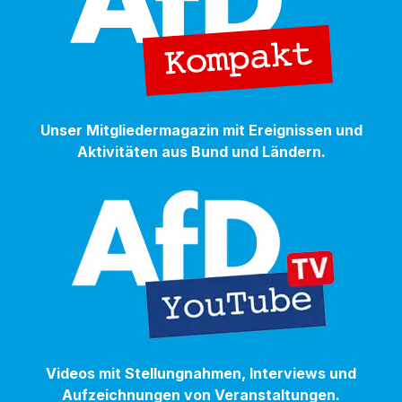
Unser Mitgliedermagazin mit Ereignissen und
Aktivitäten aus Bund und Ländern.
Videos mit Stellungnahmen, Interviews und
Aufzeichnungen von Veranstaltungen.