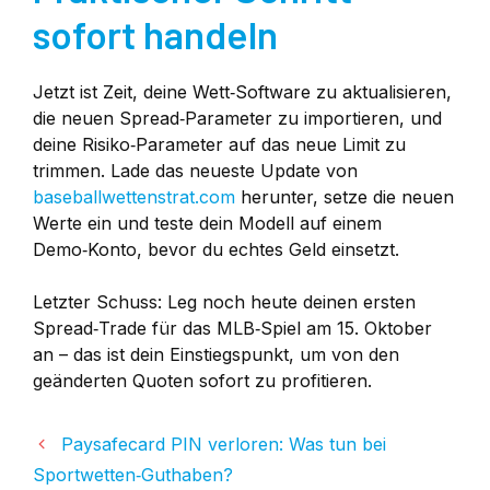
sofort handeln
Jetzt ist Zeit, deine Wett‑Software zu aktualisieren,
die neuen Spread‑Parameter zu importieren, und
deine Risiko‑Parameter auf das neue Limit zu
trimmen. Lade das neueste Update von
baseballwettenstrat.com
herunter, setze die neuen
Werte ein und teste dein Modell auf einem
Demo‑Konto, bevor du echtes Geld einsetzt.
Letzter Schuss: Leg noch heute deinen ersten
Spread‑Trade für das MLB‑Spiel am 15. Oktober
an – das ist dein Einstiegspunkt, um von den
geänderten Quoten sofort zu profitieren.
Paysafecard PIN verloren: Was tun bei
Sportwetten‑Guthaben?