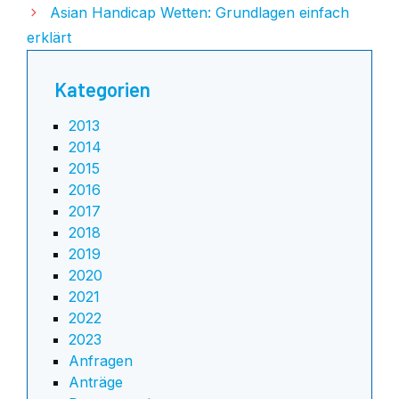
Asian Handicap Wetten: Grundlagen einfach
erklärt
Kategorien
2013
2014
2015
2016
2017
2018
2019
2020
2021
2022
2023
Anfragen
Anträge