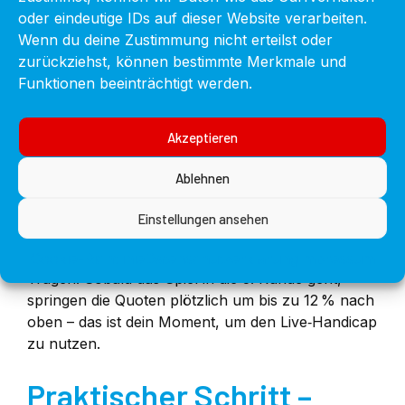
oder eindeutige IDs auf dieser Website verarbeiten.
Wenn du deine Bankroll vorher mit 10 % Risiko pro
Wenn du deine Zustimmung nicht erteilst oder
Spiel geschützt hast, musst du jetzt die
zurückziehst, können bestimmte Merkmale und
Risk‑Stake‑Formel auf 7 % kürzen, weil das
Funktionen beeinträchtigt werden.
Einsatz‑Limit deine Flexibilität reduziert. Das klingt
nach einer kleinen Zahl, aber in der Praxis macht
Akzeptieren
das den Unterschied zwischen einem stabilen
Wachstum von 15 % im Monat und einem
Ablehnen
abrupten Stopp aus.
Einstellungen ansehen
Ein weiterer Tipp: Die neuen Premium‑Odds
kommen besonders bei In‑Play‑Wetten stark zum
Cookie-Richtlinie
Datenschutzerklärung
Impressum
Tragen. Sobald das Spiel in die 3. Runde geht,
springen die Quoten plötzlich um bis zu 12 % nach
oben – das ist dein Moment, um den Live‑Handicap
zu nutzen.
Praktischer Schritt –