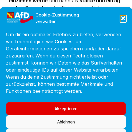
einziehen werde
und dann als
starke und einzig
wahre Opposition
den Finger in sämtliche
Wunden der Landespolitik legen werde. Unser
Cookie-Zustimmung
verwalten
Kreissprecher, Dr. Christian Blex
, schloss sich
dieser Erwartungshaltung an und freute sich
Um dir ein optimales Erlebnis zu bieten, verwenden
bereits auf die künftige gemeinsame
wir Technologien wie Cookies, um
Fraktionsarbeit mit Marcus Pretzell in Düsseldorf.
Geräteinformationen zu speichern und/oder darauf
Im Anschluss an Pretzells Referat beantwortete
zuzugreifen. Wenn du diesen Technologien
dieser noch ca. eine halbe Stunde lang die
Fragen
zustimmst, können wir Daten wie das Surfverhalten
aus dem Publikum
. Die AfD Warendorf freut sich
oder eindeutige IDs auf dieser Website verarbeiten.
über einen
gelungenen Wahlkampfauftakt
und
Wenn du deine Zustimmung nicht erteilst oder
möchte in den kommenden Wochen vor allem
zurückziehst, können bestimmte Merkmale und
auch über
Infostände in den Innenstädten
den
Funktionen beeinträchtigt werden.
Bürgern das Wahlprogramm der Partei
näherbringen.
Akzeptieren
Und hier geht es zum
AfD Wahlprogramm zur
Landtagswahl am 14. Mai 2017
:
Ablehnen
Landtagswahlprogramm der AfD 2017