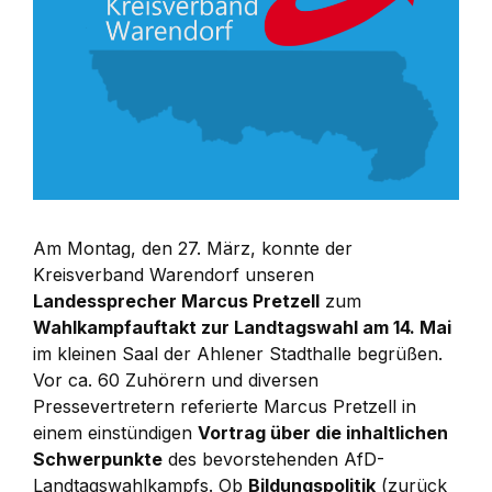
Realität hinter dem Werbeversprechen
Dies bedeutet, dass trotz des gesetzlichen Alters für
Glücksspiele von 18 Jahren viele Formen des Glücksspiels
für über 21-Jährige viel zugänglicher sind, selbst wenn
Minderjährige technisch in Bars erlaubt sind.
1xbit Casino wirft 50 Freispiele als „Geschenk“ – Die kalte
Rechnung hinter dem Werbeprunk
Auslosung eine Zwangsausschüttung.
Der kalte Preis für den pozido casino bonus ohne
Am Montag, den 27. März, konnte der
einzahlung für neue spieler
Kreisverband Warendorf unseren
Landessprecher Marcus Pretzell
zum
Wahlkampfauftakt zur Landtagswahl am 14. Mai
im kleinen Saal der Ahlener Stadthalle begrüßen.
Vor ca. 60 Zuhörern und diversen
Pressevertretern referierte Marcus Pretzell in
einem einstündigen
Vortrag über die inhaltlichen
Schwerpunkte
des bevorstehenden AfD-
Landtagswahlkampfs. Ob
Bildungspolitik
(zurück