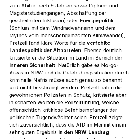
zum Abitur nach 9 Jahren sowie Diplom- und
Magisterstudiengängen, Abschaffung der
gescheiterten Inklusion) oder
Energiepolitik
(Schluss mit dem Windradwahnsinn und dem
Mythos vom menschengemachten Klimawandel),
Pretzell fand klare Worte für die
verfehlte
Landespolitik der Altparteien
. Ebenso deutlich
kritisierte er die Situation im Land im Bereich der
inneren Sicherheit
. Natürlich gäbe es No-go-
Areas in NRW und die Gefährdungssituation durch
kriminelle Nafris müsse auch genau so benannt
und nicht beschönigt werden. Pretzell nahm die
gewöhnlichen Polizisten in Schutz, kritisierte aber
in scharfen Worten die Polizeiführung, welche
offensichtlich kritiklose Befehlsempfänger der
politischen Tugendwächter seien. Pretzell zeigte
sich zuversichtlich, dass die AfD im Mai mit einem
sehr guten Ergebnis
in den NRW-Landtag