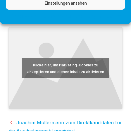
Einstellungen ansehen
Es folgt der komplette Vortrag inklusive
Cookie-Richtlinie
Datenschutzerklärung
Impressum
Diskussion:
Klicke hier, um Marketing-Cookies zu
akzeptieren und diesen Inhalt zu aktivieren
Joachim Multermann zum Direktkandidaten für
die Bundestagswahl nominiert