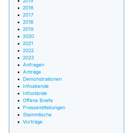
2015
2016
2017
2018
2019
2020
2021
2022
2023
Anfragen
Anträge
Demonstrationen
Infoabende
Infostände
Offene Briefe
Pressemitteilungen
Stammtische
Vorträge