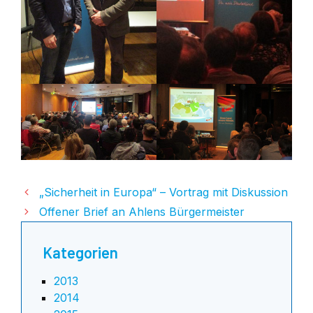
„Sicherheit in Europa“ – Vortrag mit Diskussion
Offener Brief an Ahlens Bürgermeister
Kategorien
2013
2014