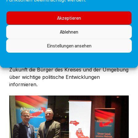
Themenkomplexen
vor. Auf dem
Ende April in
Stuttgart
stattfindenden
Mitgliederparteitag
soll
dort das komplette Parteiprogramm, u.a. auch
Akzeptieren
zum Themenkomplex Außen- und
Ablehnen
Sicherheitspolitik verabschiedet werden. Nach dem
mit viel Applaus bedachten Vortrag
entspann
Einstellungen ansehen
sich noch eine
intensive Fragerunde
mit der
dieser spannende politische Abend schließlich
Cookie-Richtlinie
Datenschutzerklärung
Impressum
endete. Die
AfD Warendorf
wird natürlich auch in
Zukunft die Bürger des Kreises und der Umgebung
über wichtige politische Entwicklungen
informieren.