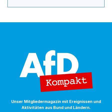
Unser Mitgliedermagazin mit Ereignissen und
Aktivitäten aus Bund und Ländern.