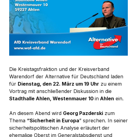
Realität hinter dem Werbeversprechen
Dies bedeutet, dass trotz des gesetzlichen Alters für
Glücksspiele von 18 Jahren viele Formen des Glücksspiels
für über 21-Jährige viel zugänglicher sind, selbst wenn
Minderjährige technisch in Bars erlaubt sind.
1xbit Casino wirft 50 Freispiele als „Geschenk“ – Die kalte
Rechnung hinter dem Werbeprunk
Auslosung eine Zwangsausschüttung.
Der kalte Preis für den pozido casino bonus ohne
Die Kreistagsfraktion und der Kreisverband
einzahlung für neue spieler
Warendorf der Alternative für Deutschland laden
für
Dienstag, den 22. März um 19 Uhr
zu einem
Vortrag mit anschließender Diskussion in die
Stadthalle Ahlen, Westenmauer 10
in
Ahlen
ein.
An diesem Abend wird
Georg Pazderski
zum
Thema
“Sicherheit in Europa
” sprechen. In seiner
sicherheitspolitischen Analyse erläutert der
ehemalige Oberst im Generalstabsdienst und