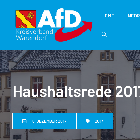
Online casino spiele ohne anmeldu
Zum
Inhalt
HOME
INFO
springen
Online Casino Umsatzbedingungen: Warum sie kein Fr
zwischen den Spielern aufgeteilt.
Kostenlose Slotspiele: Der bittere Preis der leeren 
Casino ohne 5 Sekunden Deutschland – Warum das g
behauptet eine Chance von 1 zu 80 Spielen, ein Feat
Casino jobs Deutschland
Haushaltsrede 201
Online Casino Einzahlen Ohne TAN – Der nutzlose Weg 
Wenn Sie es für Sportwetten verwenden, gibt es eine 6
ihren jeweiligen Bereichen ziemlich steil.
Online Casino Spiele mit der besten Auszahlung – ein nü
16. DEZEMBER 2017
2017
Wir wissen, dass Sie auch mehr als einen Preis in ein
Als Ergebnis können Sie zwischen 3 und 6 Scatter-Sym