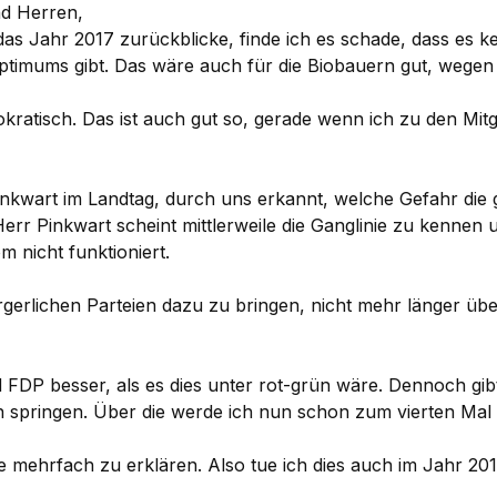
nd Herren,
as Jahr 2017 zurückblicke, finde ich es schade, dass es k
timums gibt. Das wäre auch für die Biobauern gut, wegen
okratisch. Das ist auch gut so, gerade wenn ich zu den Mitg
Pinkwart im Landtag, durch uns erkannt, welche Gefahr die
rr Pinkwart scheint mittlerweile die Ganglinie zu kennen 
 nicht funktioniert.
rgerlichen Parteien dazu zu bringen, nicht mehr länger üb
d FDP besser, als es dies unter rot-grün wäre. Dennoch gib
 springen. Über die werde ich nun schon zum vierten Mal 
 mehrfach zu erklären. Also tue ich dies auch im Jahr 20