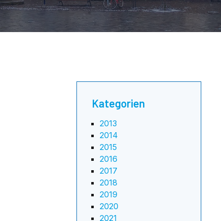
er 21-Jährige viel zugänglicher sind, selbst wenn
Kategorien
2013
2014
2015
2016
2017
2018
2019
2020
2021