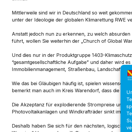
Mittlerweile sind wir in Deutschland so weit gekomm
unter der Ideologie der globalen Klimarettung RWE ve
Anstatt jedoch nun zu erkennen, zu welch absurde
führt, wollen Sie weiterhin der „Church of Global W
Und dies nur in der Produktgruppe 1403-Klimaschutz. 
“gesamtgesellschaftliche Aufgabe” und daher wird e
Immobilienmanagement, Straßenbau, Landschaftspflege
Wie das bei Gläubigen häufig ist, spielen wissenschaft
bemerkt man auch im Kreis Warendorf, dass die Schäf
Um
Te
Die Akzeptanz für explodierende Strompreise und V
sp
Photovoltaikanlagen und Windkrafträder sinkt immer w
Te
Su
Deshalb haben Sie sich für den nächsten, logischen 
ve