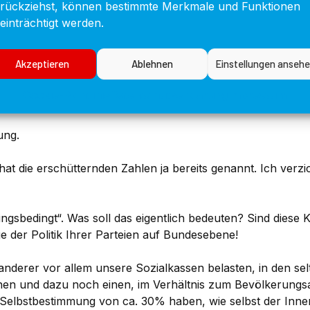
t einen von den Bürgern Klimaschutzmanager ein, die Dur
rückziehst, können bestimmte Merkmale und Funktionen
e von horrenden Stromkosten gepeinigten Ungläubigen, w
einträchtigt werden.
n.
Akzeptieren
Ablehnen
Einstellungen anseh
g auf Streichung dieses Postens abgelehnt. Und wie die A
redigen sie die Ewigkeitskosten von konventioneller Stro
Cookie-Richtlinie
Datenschutzerklärung
Impressum
ung.
hat die erschütternden Zahlen ja bereits genannt. Ich verzi
ingsbedingt“. Was soll das eigentlich bedeuten? Sind diese 
e der Politik Ihrer Parteien auf Bundesebene!
nderer vor allem unsere Sozialkassen belasten, in den sel
nen und dazu noch einen, im Verhältnis zum Bevölkerungsa
e Selbstbestimmung von ca. 30% haben, wie selbst der Inne