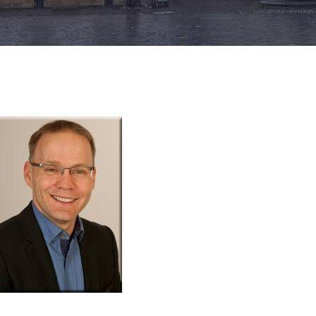
lte Realität hinter dem Werbeversprechen
ksspiele von 18 Jahren viele Formen des Glücksspiels für üb
te Rechnung hinter dem Werbeprunk
ng für neue spieler