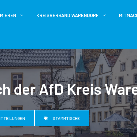
RMIEREN
KREISVERBAND WARENDORF
MITMAC
 sofort – der trojanische Hai im Werbe‑Regen
: Ziel ist es
ewinnen, indem man die Extrameile geht.
hinter die glänzende Fassade
- Ein genaueres Hinsehen ist
is der Werbeindustrie
: Wenn Sie mit Ihrer aktuellen Zahlu
h der AfD Kreis War
otzdem Ihre Nerven sparen sollten
 Freunde davon gehört habe, Die Idee, es selbst auszupro
rung – das greifbare Täuschungsmanöver für jeden, der n
ITTEILUNGEN
STAMMTISCHE
le erhalten und 1, 2, 3, 4, 5 oder 6 Scatter-Symbole geben 