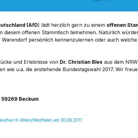
eutschland (AfD
) lädt herzlich gern zu einem
offenen Sta
 an diesem offenen Stammtisch teilnehmen. Natürlich würde
s Warendorf persönlich kennenzulernen oder auch welche d
rücke und Erlebnisse von
Dr. Christian Blex
aus dem NRW 
n wie u.a. die anstehende Bundestagswahl 2017. Wir freuen
0, 59269 Beckum
 Meuthen In Ahlen/Westfalen am 30.08.2017