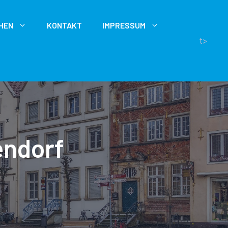
HEN
KONTAKT
IMPRESSUM
, den Spieler zu schützen und das Vertrauen der
t>
 deshalb empfehlenswert.
ngsmethode nicht ganz zufrieden sind, können Sie unsere
endorf
bieren, kann ziemlich fesselnd sein.
och an Glück glaubt
Ihnen 1, 3, 10, 15, 20 oder 30 zusätzliche Freispiele.