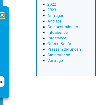
2022
2023
Anfragen
Anträge
Demonstrationen
Infoabende
Infostände
Offene Briefe
Pressemitteilungen
Stammtische
Vorträge
en