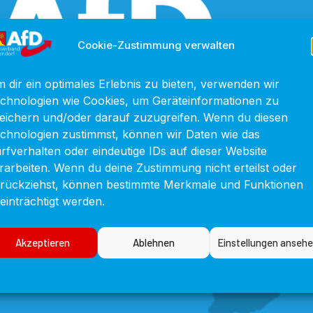
Cookie-Zustimmung verwalten
 dir ein optimales Erlebnis zu bieten, verwenden wir
chnologien wie Cookies, um Geräteinformationen zu
eichern und/oder darauf zuzugreifen. Wenn du diesen
chnologien zustimmst, können wir Daten wie das
rfverhalten oder eindeutige IDs auf dieser Website
rarbeiten. Wenn du deine Zustimmung nicht erteilst oder
rückziehst, können bestimmte Merkmale und Funktionen
einträchtigt werden.
Akzeptieren
Ablehnen
Einstellungen anseh
Cookie-Richtlinie
Datenschutzerklärung
Impressum